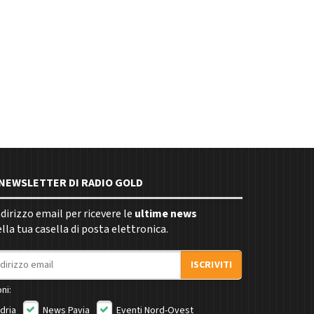
E NEWSLETTER DI RADIO GOLD
indirizzo email per ricevere le
ultime news
la tua casella di posta elettronica.
ISCRIVITI
ni:
dria
News Pavia
Eventi Nord-Ovest