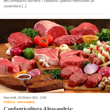
del comparto lattiero – caseario. Questo mercoledì 18
novembre [
...
]
Mercoledì, 28 Ottobre 2015 - 23:00
Politica
-
Alessandria
Confagricoltura Alessandria: