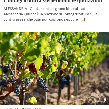
Confagricoltura sospendono le quotazioni
ALESSANDRIA - Quotazioni del grano bloccate ad
Alessandria. Questa è la reazione di Confagricoltura e Cia
contro prezzi che oggi non coprono neppure i [
...
]