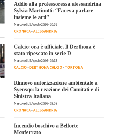
Addio alla professoressa alessandrina
Sylvia Martinotti: “Faceva parlare
insieme le arti”
Mercoledì, 5 Agosto 2026 - 20:58
CRONACA
-
ALESSANDRIA
Calcio: ora è ufficiale. Il Derthona è
stato ripescato in serie D
Mercoledì, 5 Agosto 2026 - 19:13
CALCIO
-
DERTHONA CALCIO
-
TORTONA
Rinnovo autorizzazione ambientale a
Syensqo: la reazione dei Comitati e di
Sinistra Italiana
Mercoledì, 5 Agosto 2026 - 18:59
CRONACA
-
ALESSANDRIA
Incendio boschivo a Belforte
Monferrato