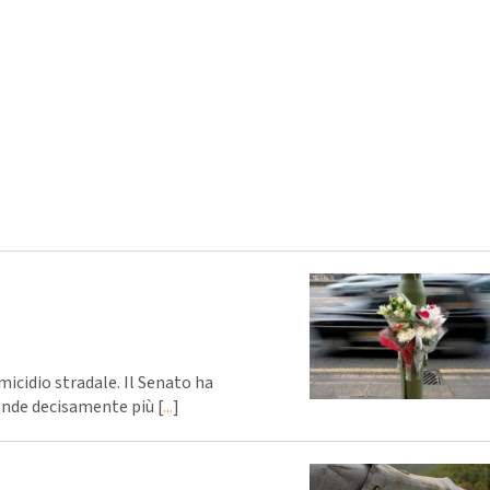
micidio stradale. Il Senato ha
ende decisamente più [
...
]