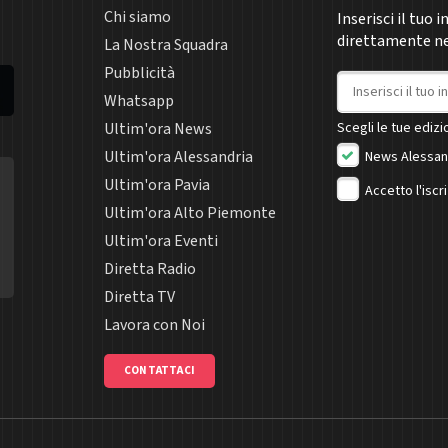
Chi siamo
Inserisci il tuo 
direttamente nel
La Nostra Squadra
Pubblicità
Indirizzo email
Whatsapp
Ultim'ora News
Scegli le tue edizio
Ultim'ora Alessandria
News Alessan
Ultim'ora Pavia
Accetto l'iscr
Ultim'ora Alto Piemonte
Ultim'ora Eventi
Diretta Radio
Diretta TV
Lavora con Noi
CONTATTACI