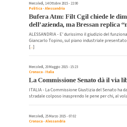
Mercoledì, 14 Ottobre 2015 - 22:00
Politica
-
Alessandria
Bufera Atm: Filt Cgil chiede le dim
dell’azienda, ma Bressan replica “n
ALESSANDRIA - E' durissimo il giudizio del funzionar
Giancarlo Topino, sul piano industriale presentato 
[
...
]
Mercoledì, 20 Maggio 2015 - 15:23
Cronaca
-
Italia
La Commissione Senato dà il via lib
ITALIA - La Commissione Giustizia del Senato ha dato
stradale colposo inasprendo le pene per chi, al vol
Mercoledì, 25 Marzo 2015 - 07:02
Cronaca
-
Alessandria