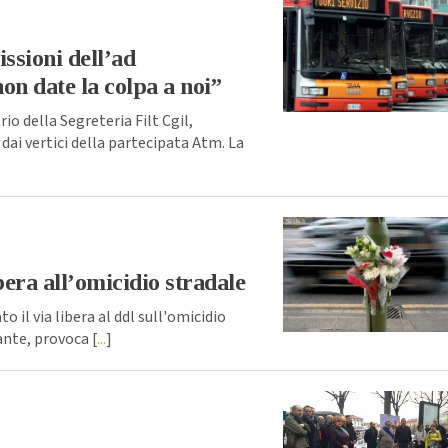
issioni dell’ad
on date la colpa a noi”
io della Segreteria Filt Cgil,
dai vertici della partecipata Atm. La
era all’omicidio stradale
 il via libera al ddl sull'omicidio
ante, provoca [
...
]