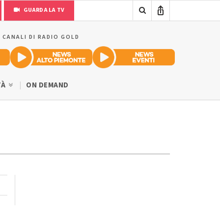
GUARDA LA TV
I CANALI DI RADIO GOLD
TÀ
ON DEMAND