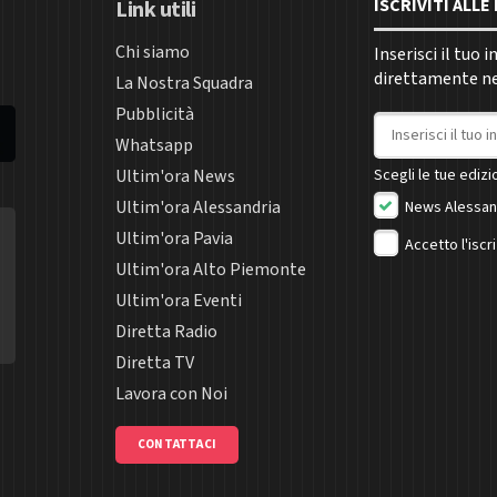
ISCRIVITI ALL
Link utili
Chi siamo
Inserisci il tuo 
direttamente nel
La Nostra Squadra
Pubblicità
Indirizzo email
Whatsapp
Ultim'ora News
Scegli le tue edizio
Ultim'ora Alessandria
News Alessan
Ultim'ora Pavia
Accetto l'iscr
Ultim'ora Alto Piemonte
Ultim'ora Eventi
Diretta Radio
Diretta TV
Lavora con Noi
CONTATTACI