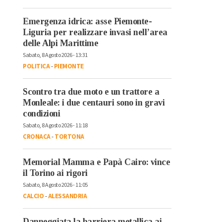
Emergenza idrica: asse Piemonte-
Liguria per realizzare invasi nell’area
delle Alpi Marittime
Sabato, 8 Agosto 2026 - 13:31
POLITICA
-
PIEMONTE
Scontro tra due moto e un trattore a
Monleale: i due centauri sono in gravi
condizioni
Sabato, 8 Agosto 2026 - 11:18
CRONACA
-
TORTONA
Memorial Mamma e Papà Cairo: vince
il Torino ai rigori
Sabato, 8 Agosto 2026 - 11:05
CALCIO
-
ALESSANDRIA
Danneggiata la barriera metallica ai