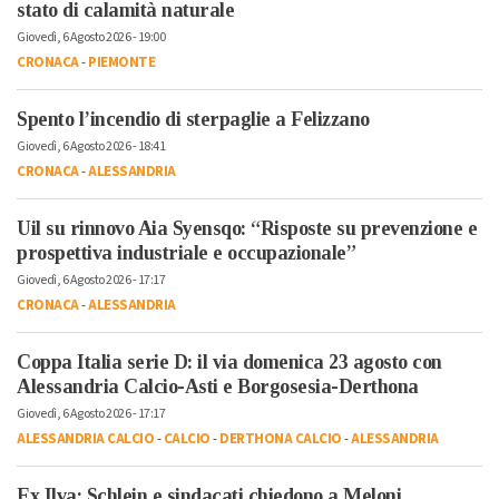
stato di calamità naturale
Giovedì, 6 Agosto 2026 - 19:00
CRONACA
-
PIEMONTE
Spento l’incendio di sterpaglie a Felizzano
Giovedì, 6 Agosto 2026 - 18:41
CRONACA
-
ALESSANDRIA
Uil su rinnovo Aia Syensqo: “Risposte su prevenzione e
prospettiva industriale e occupazionale”
Giovedì, 6 Agosto 2026 - 17:17
CRONACA
-
ALESSANDRIA
Coppa Italia serie D: il via domenica 23 agosto con
Alessandria Calcio-Asti e Borgosesia-Derthona
Giovedì, 6 Agosto 2026 - 17:17
ALESSANDRIA CALCIO
-
CALCIO
-
DERTHONA CALCIO
-
ALESSANDRIA
Ex Ilva: Schlein e sindacati chiedono a Meloni