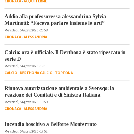
CRONACA
-
ACQUI TERME
Addio alla professoressa alessandrina Sylvia
Martinotti: “Faceva parlare insieme le arti”
Mercoledì, 5 Agosto 2026 - 20:58
CRONACA
-
ALESSANDRIA
Calcio: ora è ufficiale. Il Derthona è stato ripescato in
serie D
Mercoledì, 5 Agosto 2026 - 19:13
CALCIO
-
DERTHONA CALCIO
-
TORTONA
Rinnovo autorizzazione ambientale a Syensqo: la
reazione dei Comitati e di Sinistra Italiana
Mercoledì, 5 Agosto 2026 - 18:59
CRONACA
-
ALESSANDRIA
Incendio boschivo a Belforte Monferrato
Mercoledì, 5 Agosto 2026 - 17:52