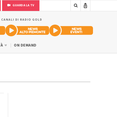
GUARDA LA TV
I CANALI DI RADIO GOLD
TÀ
ON DEMAND