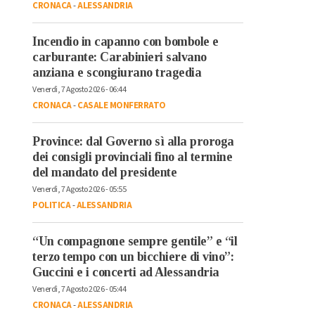
CRONACA
-
ALESSANDRIA
Incendio in capanno con bombole e
carburante: Carabinieri salvano
anziana e scongiurano tragedia
Venerdì, 7 Agosto 2026 - 06:44
CRONACA
-
CASALE MONFERRATO
Province: dal Governo sì alla proroga
dei consigli provinciali fino al termine
del mandato del presidente
Venerdì, 7 Agosto 2026 - 05:55
POLITICA
-
ALESSANDRIA
“Un compagnone sempre gentile” e “il
terzo tempo con un bicchiere di vino”:
Guccini e i concerti ad Alessandria
Venerdì, 7 Agosto 2026 - 05:44
CRONACA
-
ALESSANDRIA