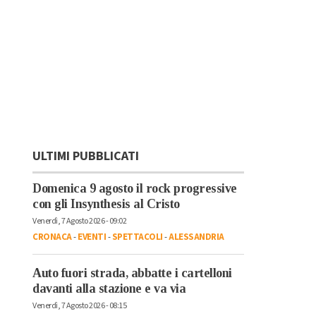
ULTIMI PUBBLICATI
Domenica 9 agosto il rock progressive
con gli Insynthesis al Cristo
Venerdì, 7 Agosto 2026 - 09:02
CRONACA
-
EVENTI
-
SPETTACOLI
-
ALESSANDRIA
Auto fuori strada, abbatte i cartelloni
davanti alla stazione e va via
Venerdì, 7 Agosto 2026 - 08:15