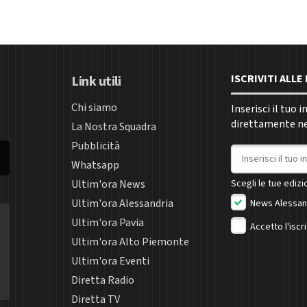
ISCRIVITI ALL
Link utili
Chi siamo
Inserisci il tuo 
direttamente nel
La Nostra Squadra
Pubblicità
Indirizzo email
Whatsapp
Ultim'ora News
Scegli le tue edizio
Ultim'ora Alessandria
News Alessan
Ultim'ora Pavia
Accetto l'iscr
Ultim'ora Alto Piemonte
Ultim'ora Eventi
Diretta Radio
Diretta TV