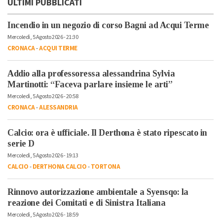
ULTIMI PUBBLICATI
Incendio in un negozio di corso Bagni ad Acqui Terme
Mercoledì, 5 Agosto 2026 - 21:30
CRONACA
-
ACQUI TERME
Addio alla professoressa alessandrina Sylvia
Martinotti: “Faceva parlare insieme le arti”
Mercoledì, 5 Agosto 2026 - 20:58
CRONACA
-
ALESSANDRIA
Calcio: ora è ufficiale. Il Derthona è stato ripescato in
serie D
Mercoledì, 5 Agosto 2026 - 19:13
CALCIO
-
DERTHONA CALCIO
-
TORTONA
Rinnovo autorizzazione ambientale a Syensqo: la
reazione dei Comitati e di Sinistra Italiana
Mercoledì, 5 Agosto 2026 - 18:59