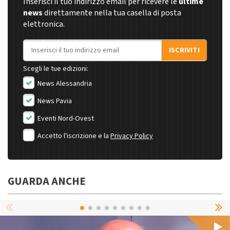
Inserisci il tuo indirizzo email per ricevere le
ultime
news
direttamente nella tua casella di posta
elettronica.
Indirizzo email
ISCRIVITI
Scegli le tue edizioni:
News Alessandria
News Pavia
Eventi Nord-Ovest
Accetto l'iscrizione e la
Privacy Policy
GUARDA ANCHE