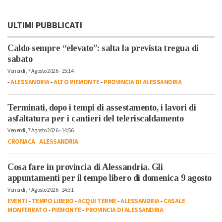
ULTIMI PUBBLICATI
Caldo sempre “elevato”: salta la prevista tregua di
sabato
Venerdì, 7 Agosto 2026 - 15:14
-
ALESSANDRIA
-
ALTO PIEMONTE
-
PROVINCIA DI ALESSANDRIA
Terminati, dopo i tempi di assestamento, i lavori di
asfaltatura per i cantieri del teleriscaldamento
Venerdì, 7 Agosto 2026 - 14:56
CRONACA
-
ALESSANDRIA
Cosa fare in provincia di Alessandria. Gli
appuntamenti per il tempo libero di domenica 9 agosto
Venerdì, 7 Agosto 2026 - 14:31
EVENTI
-
TEMPO LIBERO
-
ACQUI TERME
-
ALESSANDRIA
-
CASALE
MONFERRATO
-
PIEMONTE
-
PROVINCIA DI ALESSANDRIA