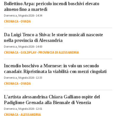
Bollettino Arpa: pericolo incendi boschivi elevato
almeno fino a martedì
Domenica, 9 Agosto 2026 - 14:34
CRONACA
-
OVADA
Da Luigi Tenco a Shiva: le storie musicali nascoste
nella provincia di Alessandria
Domenica, 9 Agosto 2026 - 14:00
CRONACA
-
GOLDPLAY
-
PROVINCIA DI ALESSANDRIA
Incendio boschivo a Mornese: in volo un secondo
canadair. Ripristinata la viabilità con mezzi cingolati
Domenica, 9 Agosto 2026 - 12:33
CRONACA
-
OVADA
L’artista alessandrina Chiara Galliano ospite del
Padiglione Grenada alla Biennale di Venezia
Domenica, 9 Agosto 2026 - 12:01
CRONACA
-
ALESSANDRIA