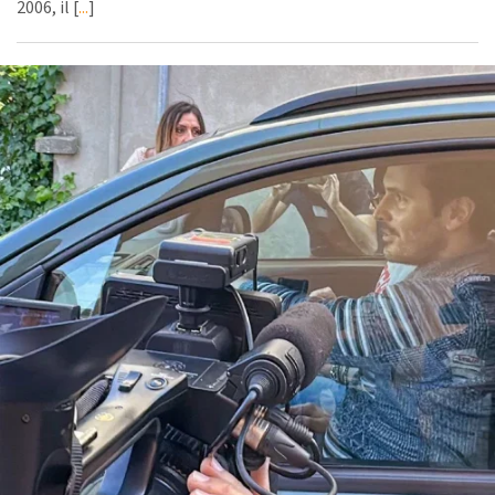
2006, il [
...
]