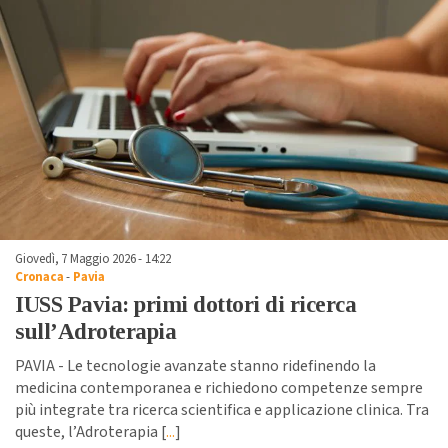
Giovedì, 7 Maggio 2026 - 14:22
Cronaca
-
Pavia
IUSS Pavia: primi dottori di ricerca
sull’Adroterapia
PAVIA - Le tecnologie avanzate stanno ridefinendo la
medicina contemporanea e richiedono competenze sempre
più integrate tra ricerca scientifica e applicazione clinica. Tra
queste, l’Adroterapia [
...
]