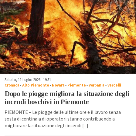
Sabato, 11 Luglio 2026 - 19:51
Cronaca
-
Alto Piemonte
-
Novara
-
Piemonte
-
Verbania
-
Vercelli
Dopo le piogge migliora la situazione degli
incendi boschivi in Piemonte
PIEMONTE – Le piogge delle ultime ore e il lavoro senza
sosta di centinaia di operatori stanno contribuendo a
migliorare la situazione degli incendi [
...
]