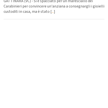
GATTINARA (VC) - Si è spacciato per un maresciallo dei
Carabinieri per convincere un'anziana a consegnargli i gioielli
custoditi in casa, ma è stato [
...
]