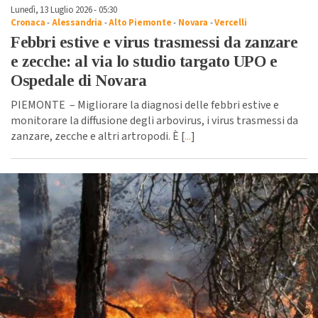
Lunedì, 13 Luglio 2026 - 05:30
Cronaca
-
Alessandria
-
Alto Piemonte
-
Novara
-
Vercelli
Febbri estive e virus trasmessi da zanzare
e zecche: al via lo studio targato UPO e
Ospedale di Novara
PIEMONTE – Migliorare la diagnosi delle febbri estive e
monitorare la diffusione degli arbovirus, i virus trasmessi da
zanzare, zecche e altri artropodi. È [
...
]