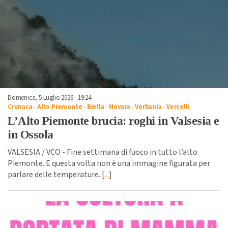
Domenica, 5 Luglio 2026 - 19:24
Cronaca
-
Alto Piemonte
-
Biella
-
Novara
-
Verbania
-
Vercelli
L’Alto Piemonte brucia: roghi in Valsesia e
in Ossola
VALSESIA / VCO - Fine settimana di fuoco in tutto l’alto
Piemonte. E questa volta non è una immagine figurata per
parlare delle temperature. [
...
]