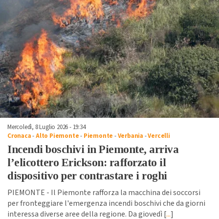
Mercoledì, 8 Luglio 2026 - 19:34
Cronaca
-
Alto Piemonte
-
Piemonte
-
Verbania
-
Vercelli
Incendi boschivi in Piemonte, arriva
l’elicottero Erickson: rafforzato il
dispositivo per contrastare i roghi
PIEMONTE - Il Piemonte rafforza la macchina dei soccorsi
per fronteggiare l'emergenza incendi boschivi che da giorni
interessa diverse aree della regione. Da giovedì [
...
]