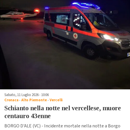
Sabato, 11 Luglio 2026 - 10:06
Cronaca
-
Alto Piemonte
-
Vercelli
Schianto nella notte nel vercellese, muore
centauro 43enne
BORGO D'ALE (VC) - Incidente mortale nella notte a Borgo