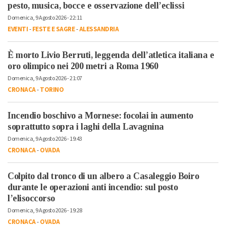
pesto, musica, bocce e osservazione dell’eclissi
Domenica, 9 Agosto 2026 - 22:11
EVENTI
-
FESTE E SAGRE
-
ALESSANDRIA
È morto Livio Berruti, leggenda dell’atletica italiana e
oro olimpico nei 200 metri a Roma 1960
Domenica, 9 Agosto 2026 - 21:07
CRONACA
-
TORINO
Incendio boschivo a Mornese: focolai in aumento
soprattutto sopra i laghi della Lavagnina
Domenica, 9 Agosto 2026 - 19:43
CRONACA
-
OVADA
Colpito dal tronco di un albero a Casaleggio Boiro
durante le operazioni anti incendio: sul posto
l’elisoccorso
Domenica, 9 Agosto 2026 - 19:28
CRONACA
-
OVADA