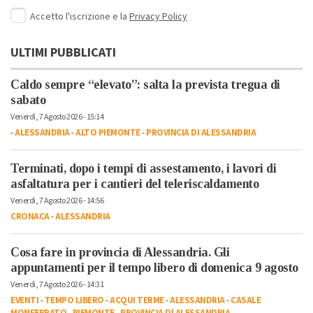
Accetto l'iscrizione e la
Privacy Policy
ULTIMI PUBBLICATI
Caldo sempre “elevato”: salta la prevista tregua di
sabato
Venerdì, 7 Agosto 2026 - 15:14
-
ALESSANDRIA
-
ALTO PIEMONTE
-
PROVINCIA DI ALESSANDRIA
Terminati, dopo i tempi di assestamento, i lavori di
asfaltatura per i cantieri del teleriscaldamento
Venerdì, 7 Agosto 2026 - 14:56
CRONACA
-
ALESSANDRIA
Cosa fare in provincia di Alessandria. Gli
appuntamenti per il tempo libero di domenica 9 agosto
Venerdì, 7 Agosto 2026 - 14:31
EVENTI
-
TEMPO LIBERO
-
ACQUI TERME
-
ALESSANDRIA
-
CASALE
MONFERRATO
-
PIEMONTE
-
PROVINCIA DI ALESSANDRIA