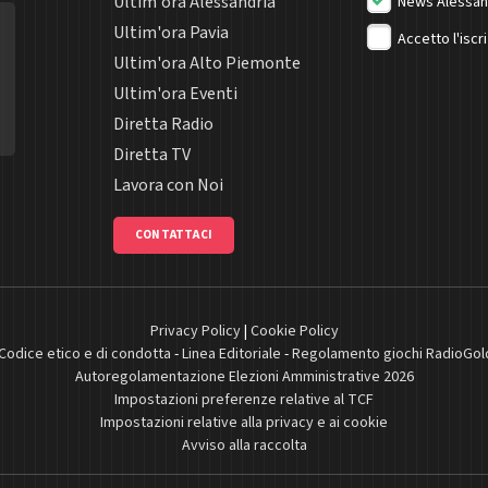
Ultim'ora Alessandria
News Alessan
Ultim'ora Pavia
Accetto l'iscr
Ultim'ora Alto Piemonte
Ultim'ora Eventi
Diretta Radio
Diretta TV
Lavora con Noi
CONTATTACI
Privacy Policy
|
Cookie Policy
Codice etico e di condotta
-
Linea Editoriale
-
Regolamento giochi RadioGol
Autoregolamentazione Elezioni Amministrative 2026
Impostazioni preferenze relative al TCF
Impostazioni relative alla privacy e ai cookie
Avviso alla raccolta