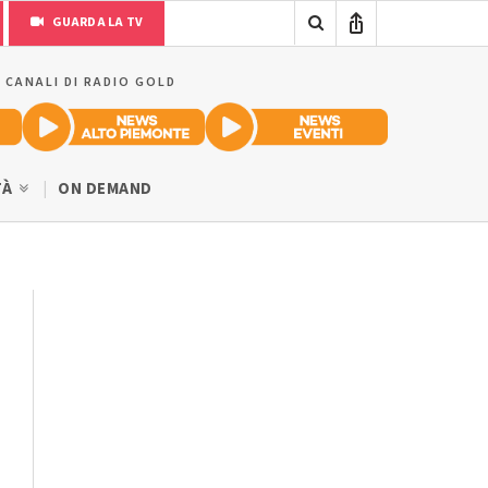
GUARDA LA TV
I CANALI DI RADIO GOLD
TÀ
ON DEMAND