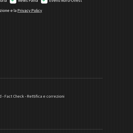
dria
News Pavia
Eventi Nord-Ovest
izione e la
Privacy Policy
d
-
Fact Check
-
Rettifica e correzioni