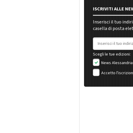
ISCRIVITI ALLE N
Inserisci il tuo indi
casella di posta ele
Indirizzo email
Scegli le tue edizioni:
News Alessandria
Accetto l'iscrizio