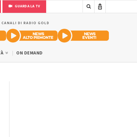
GUARDA LA TV
I CANALI DI RADIO GOLD
TÀ
ON DEMAND