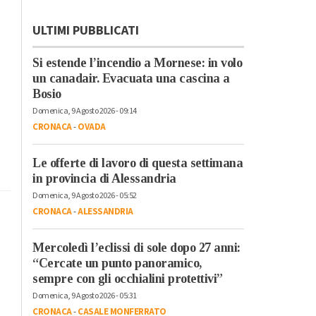
ULTIMI PUBBLICATI
Si estende l’incendio a Mornese: in volo
un canadair. Evacuata una cascina a
Bosio
Domenica, 9 Agosto 2026 - 09:14
CRONACA
-
OVADA
Le offerte di lavoro di questa settimana
in provincia di Alessandria
Domenica, 9 Agosto 2026 - 05:52
CRONACA
-
ALESSANDRIA
Mercoledì l’eclissi di sole dopo 27 anni:
“Cercate un punto panoramico,
sempre con gli occhialini protettivi”
Domenica, 9 Agosto 2026 - 05:31
CRONACA
-
CASALE MONFERRATO