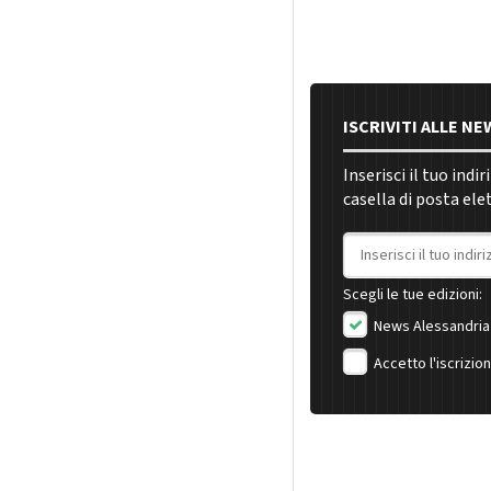
ISCRIVITI ALLE N
Inserisci il tuo indi
casella di posta ele
Indirizzo email
Scegli le tue edizioni:
News Alessandria
Accetto l'iscrizio