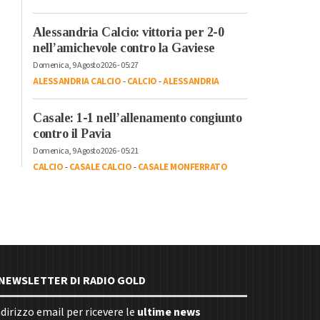
Alessandria Calcio: vittoria per 2-0
nell’amichevole contro la Gaviese
Domenica, 9 Agosto 2026 - 05:27
ALESSANDRIA CALCIO
-
CALCIO
-
ALESSANDRIA
Casale: 1-1 nell’allenamento congiunto
contro il Pavia
Domenica, 9 Agosto 2026 - 05:21
CALCIO
-
CASALE CALCIO
-
CASALE MONFERRATO
E NEWSLETTER DI RADIO GOLD
indirizzo email per ricevere le
ultime news