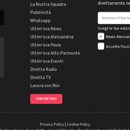
direttamente nel
La Nostra Squadra
Pubblicità
Indirizzo email
Whatsapp
Ultim'ora News
Scegli le tue edizio
Ultim'ora Alessandria
News Alessan
Ultim'ora Pavia
Accetto l'iscr
Ultim'ora Alto Piemonte
Ultim'ora Eventi
Diretta Radio
Diretta TV
Lavora con Noi
CONTATTACI
Privacy Policy
|
Cookie Policy