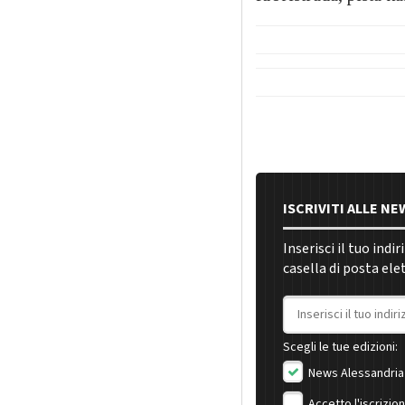
ISCRIVITI ALLE N
Inserisci il tuo indi
casella di posta ele
Indirizzo email
Scegli le tue edizioni:
News Alessandria
Accetto l'iscrizio