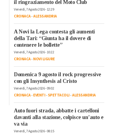
il ringraziamento del Moto Club
Venerdì, 7 Agosto 2026 - 12:29
CRONACA
-
ALESSANDRIA
A Novi la Lega contesta gli aumenti
della Tari: “Giunta ha il dovere di
contenere le bollette”
Venerdì, 7 Agosto 2026 - 10:22
CRONACA
-
NOVI LIGURE
Domenica 9 agosto il rock progressive
con gli Insynthesis al Cristo
Venerdì, 7 Agosto 2026 - 09:02
CRONACA
-
EVENTI
-
SPETTACOLI
-
ALESSANDRIA
Auto fuori strada, abbatte i cartelloni
davanti alla stazione, colpisce un’auto e
va via
Venerdì, 7 Agosto 2026 - 08:15