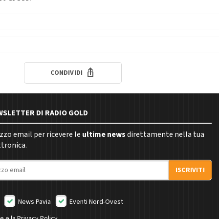
CONDIVIDI
EWSLETTER DI RADIO GOLD
rizzo email per ricevere le
ultime news
direttamente nella tua
ttronica.
ISCRIVITI
News Pavia
Eventi Nord-Ovest
ne e la
Privacy Policy