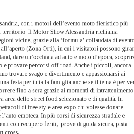
andria, con i motori dell’evento moto fieristico più
il territorio. Il Motor Show Alessandria richiama
egioni vicine, grazie alla ‘formula’ collaudata di event
 all’aperto (Zona Orti), in cui i visitatori possono gira
stand, dare un’occhiata ad auto e moto d’epoca, scoprir
o e provare percorsi off road. Anche i piccoli, ancora
nno trovare svago e divertimento e appassionarsi ai
na festa per tutta la famiglia anche se il tema è per ve
correre fino a sera grazie ai momenti di intrattenimento
a area dello street food selezionato e di qualità. In
ttacoli di free style area expo chi volesse donare
 l’auto emoteca. In più corsi di sicurezza stradale e
enti con recupero feriti, prove di guida sicura, pista
rt cross.