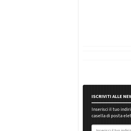
ISCRIVITI ALLE N
Inserisci il tuo indi
casella di posta ele
Indirizzo email