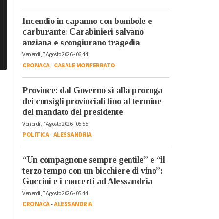
Incendio in capanno con bombole e
carburante: Carabinieri salvano
anziana e scongiurano tragedia
Venerdì, 7 Agosto 2026 - 06:44
CRONACA
-
CASALE MONFERRATO
Province: dal Governo sì alla proroga
dei consigli provinciali fino al termine
del mandato del presidente
Venerdì, 7 Agosto 2026 - 05:55
POLITICA
-
ALESSANDRIA
“Un compagnone sempre gentile” e “il
terzo tempo con un bicchiere di vino”:
Guccini e i concerti ad Alessandria
Venerdì, 7 Agosto 2026 - 05:44
CRONACA
-
ALESSANDRIA