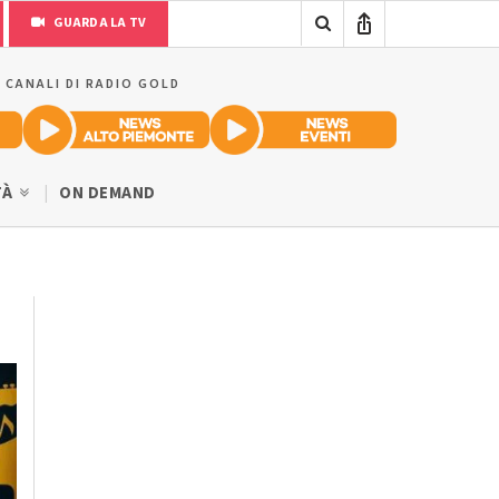
GUARDA LA TV
I CANALI DI RADIO GOLD
TÀ
ON DEMAND