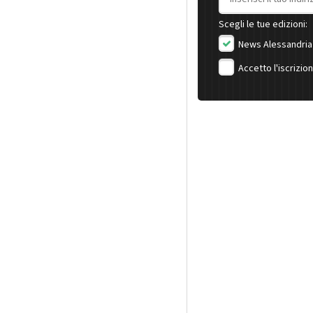
Scegli le tue edizioni:
News Alessandria
Accetto l'iscrizio