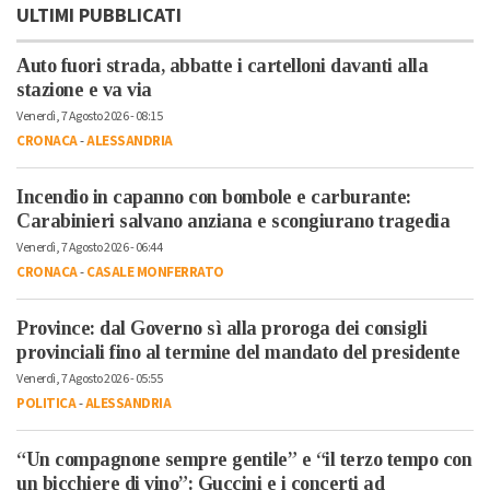
ULTIMI PUBBLICATI
Auto fuori strada, abbatte i cartelloni davanti alla
stazione e va via
Venerdì, 7 Agosto 2026 - 08:15
CRONACA
-
ALESSANDRIA
Incendio in capanno con bombole e carburante:
Carabinieri salvano anziana e scongiurano tragedia
Venerdì, 7 Agosto 2026 - 06:44
CRONACA
-
CASALE MONFERRATO
Province: dal Governo sì alla proroga dei consigli
provinciali fino al termine del mandato del presidente
Venerdì, 7 Agosto 2026 - 05:55
POLITICA
-
ALESSANDRIA
“Un compagnone sempre gentile” e “il terzo tempo con
un bicchiere di vino”: Guccini e i concerti ad