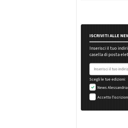
ISCRIVITI ALLE N
Inserisci il tuo indi
casella di posta ele
Indirizzo email
Scegli le tue edizioni:
News Alessandria
Accetto l'iscrizio