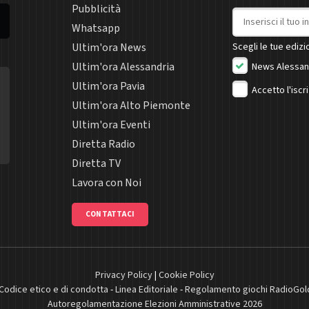
Pubblicità
Indirizzo email
Whatsapp
Ultim'ora News
Scegli le tue edizio
Ultim'ora Alessandria
News Alessan
Ultim'ora Pavia
Accetto l'iscr
Ultim'ora Alto Piemonte
Ultim'ora Eventi
Diretta Radio
Diretta TV
Lavora con Noi
CONTATTACI
Privacy Policy
|
Cookie Policy
Codice etico e di condotta
-
Linea Editoriale
-
Regolamento giochi RadioGol
Autoregolamentazione Elezioni Amministrative 2026