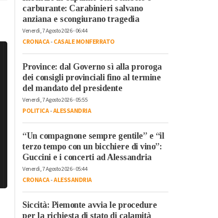
carburante: Carabinieri salvano
anziana e scongiurano tragedia
Venerdì, 7 Agosto 2026 - 06:44
CRONACA
-
CASALE MONFERRATO
Province: dal Governo sì alla proroga
dei consigli provinciali fino al termine
del mandato del presidente
Venerdì, 7 Agosto 2026 - 05:55
POLITICA
-
ALESSANDRIA
“Un compagnone sempre gentile” e “il
terzo tempo con un bicchiere di vino”:
Guccini e i concerti ad Alessandria
Venerdì, 7 Agosto 2026 - 05:44
CRONACA
-
ALESSANDRIA
Siccità: Piemonte avvia le procedure
per la richiesta di stato di calamità