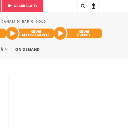
GUARDA LA TV
I CANALI DI RADIO GOLD
TÀ
ON DEMAND