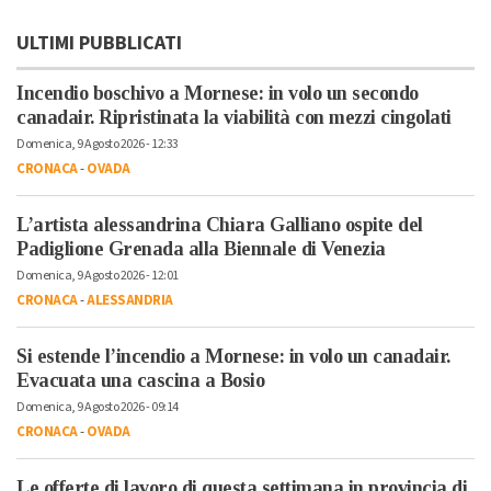
ULTIMI PUBBLICATI
Incendio boschivo a Mornese: in volo un secondo
canadair. Ripristinata la viabilità con mezzi cingolati
Domenica, 9 Agosto 2026 - 12:33
CRONACA
-
OVADA
L’artista alessandrina Chiara Galliano ospite del
Padiglione Grenada alla Biennale di Venezia
Domenica, 9 Agosto 2026 - 12:01
CRONACA
-
ALESSANDRIA
Si estende l’incendio a Mornese: in volo un canadair.
Evacuata una cascina a Bosio
Domenica, 9 Agosto 2026 - 09:14
CRONACA
-
OVADA
Le offerte di lavoro di questa settimana in provincia di