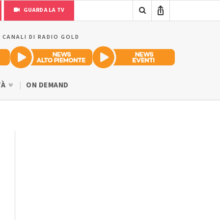
GUARDA LA TV
I CANALI DI RADIO GOLD
TÀ
ON DEMAND