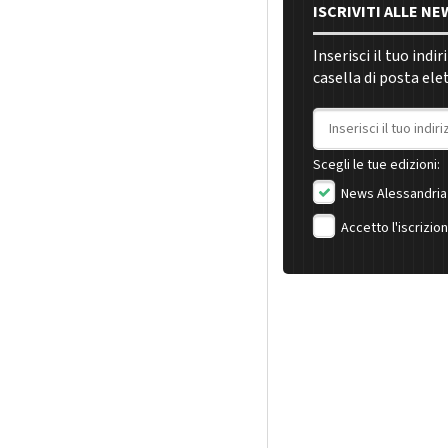
ISCRIVITI ALLE N
Inserisci il tuo indi
casella di posta ele
Indirizzo email
Scegli le tue edizioni:
News Alessandria
Accetto l'iscrizio