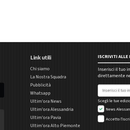
ISCRIVITI ALL
Link utili
Chi siamo
Inserisci il tuo 
direttamente nel
La Nostra Squadra
Pubblicità
Indirizzo email
Whatsapp
Ultim'ora News
Scegli le tue edizio
Ultim'ora Alessandria
News Alessan
Ultim'ora Pavia
Accetto l'iscr
Ultim'ora Alto Piemonte