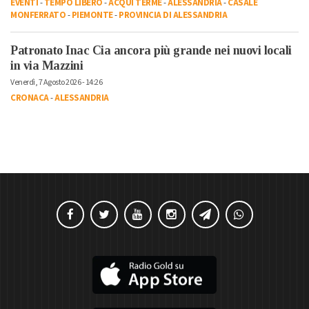
EVENTI
-
TEMPO LIBERO
-
ACQUI TERME
-
ALESSANDRIA
-
CASALE
MONFERRATO
-
PIEMONTE
-
PROVINCIA DI ALESSANDRIA
Patronato Inac Cia ancora più grande nei nuovi locali
in via Mazzini
Venerdì, 7 Agosto 2026 - 14:26
CRONACA
-
ALESSANDRIA