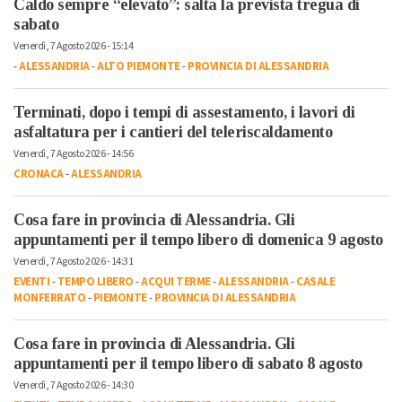
Caldo sempre “elevato”: salta la prevista tregua di
sabato
Venerdì, 7 Agosto 2026 - 15:14
-
ALESSANDRIA
-
ALTO PIEMONTE
-
PROVINCIA DI ALESSANDRIA
Terminati, dopo i tempi di assestamento, i lavori di
asfaltatura per i cantieri del teleriscaldamento
Venerdì, 7 Agosto 2026 - 14:56
CRONACA
-
ALESSANDRIA
Cosa fare in provincia di Alessandria. Gli
appuntamenti per il tempo libero di domenica 9 agosto
Venerdì, 7 Agosto 2026 - 14:31
EVENTI
-
TEMPO LIBERO
-
ACQUI TERME
-
ALESSANDRIA
-
CASALE
MONFERRATO
-
PIEMONTE
-
PROVINCIA DI ALESSANDRIA
Cosa fare in provincia di Alessandria. Gli
appuntamenti per il tempo libero di sabato 8 agosto
Venerdì, 7 Agosto 2026 - 14:30