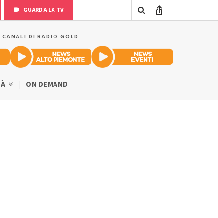
GUARDA LA TV
I CANALI DI RADIO GOLD
TÀ
ON DEMAND