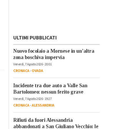
ULTIMI PUBBLICATI
Nuovo focolaio a Mornese in un’altra
zona boschiva impervia
Venerdì, 7 Agosto 2026 - 20:01
CRONACA
-
OVADA
Incidente tra due auto a Valle San
Bartolomeo: nessun ferito grave
Venerdì, 7 Agosto 2026 - 19:27
CRONACA
-
ALESSANDRIA
Rifiuti da fuori Alessandria
abbandonati a San Giuliano Vecchio: le