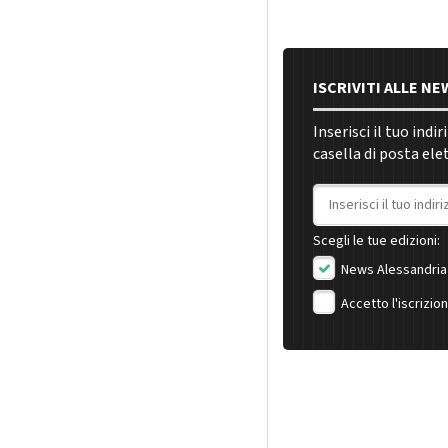
ISCRIVITI ALLE N
Inserisci il tuo indi
casella di posta ele
Indirizzo email
Scegli le tue edizioni:
News Alessandria
Accetto l'iscrizio