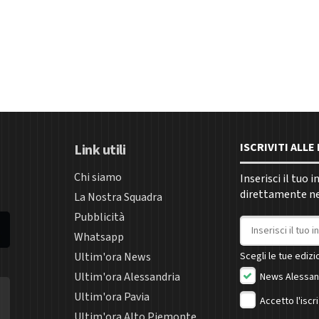
ISCRIVITI ALL
Link utili
Chi siamo
Inserisci il tuo 
direttamente nel
La Nostra Squadra
Pubblicità
Indirizzo email
Whatsapp
Ultim'ora News
Scegli le tue edizio
Ultim'ora Alessandria
News Alessan
Ultim'ora Pavia
Accetto l'iscr
Ultim'ora Alto Piemonte