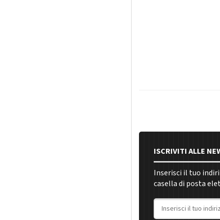
ISCRIVITI ALLE N
Inserisci il tuo indi
casella di posta ele
Indirizzo email