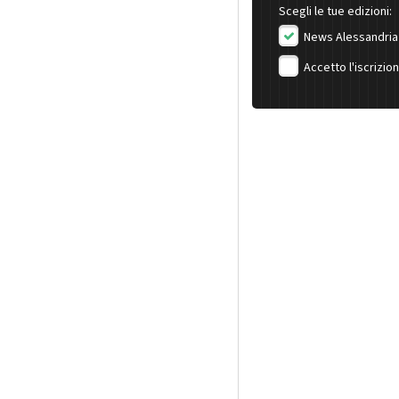
Scegli le tue edizioni:
News Alessandria
Accetto l'iscrizio