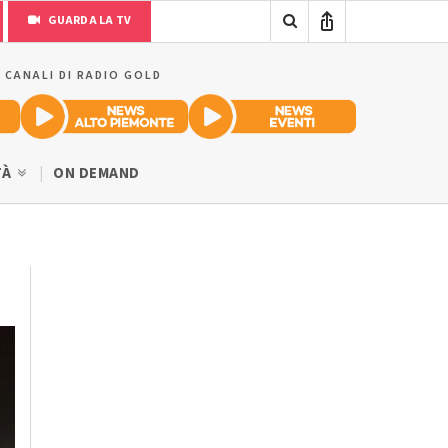
GUARDA LA TV
I CANALI DI RADIO GOLD
TÀ
ON DEMAND