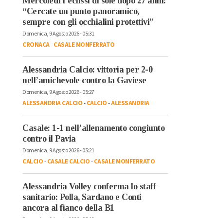
Mercoledì l’eclissi di sole dopo 27 anni:
“Cercate un punto panoramico,
sempre con gli occhialini protettivi”
Domenica, 9 Agosto 2026 - 05:31
CRONACA
-
CASALE MONFERRATO
Alessandria Calcio: vittoria per 2-0
nell’amichevole contro la Gaviese
Domenica, 9 Agosto 2026 - 05:27
ALESSANDRIA CALCIO
-
CALCIO
-
ALESSANDRIA
Casale: 1-1 nell’allenamento congiunto
contro il Pavia
Domenica, 9 Agosto 2026 - 05:21
CALCIO
-
CASALE CALCIO
-
CASALE MONFERRATO
Alessandria Volley conferma lo staff
sanitario: Polla, Sardano e Conti
ancora al fianco della B1