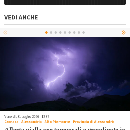
VEDI ANCHE
Venerdì, 31 Luglio 2026 - 12:37
Cronaca
-
Alessandria
-
Alto Piemonte
-
Provincia di Alessandria
Allerta gialla per temporali e grandinate in