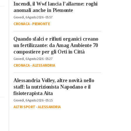
Incendi, il Wwf lancia l’allarme: roghi
anomali anche in Piemonte
Giovedì, 6 Agosto 2026 - 05:57
CRONACA
-
PIEMONTE
Quando sfalci e rifiuti organici creano
un fertilizzante: da Amag Ambiente 70
compostiere per gli Orti in Città
Giovedì, 6 Agosto 2026 - 05:27
CRONACA
-
ALESSANDRIA
Alessandria Volley, altre novità nello
staff: la nutrizionista Napodano e il
fisioterapista Aita
Giovedì, 6 Agosto 2026 - 05:15
ALTRI SPORT
-
ALESSANDRIA