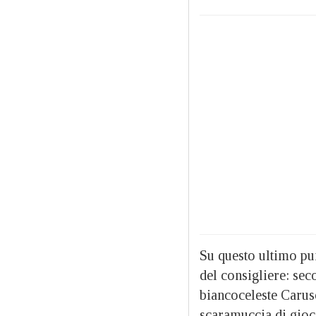
Su questo ultimo pun
del consigliere: seco
biancoceleste Carus
scaramuccia di gioco