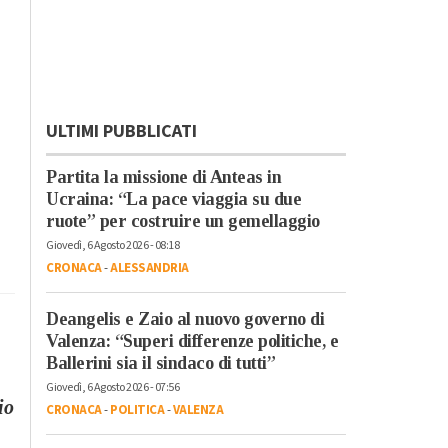
ULTIMI PUBBLICATI
Partita la missione di Anteas in
Ucraina: “La pace viaggia su due
ruote” per costruire un gemellaggio
Giovedì, 6 Agosto 2026 - 08:18
CRONACA
-
ALESSANDRIA
Deangelis e Zaio al nuovo governo di
Valenza: “Superi differenze politiche, e
Ballerini sia il sindaco di tutti”
Giovedì, 6 Agosto 2026 - 07:56
io
CRONACA
-
POLITICA
-
VALENZA