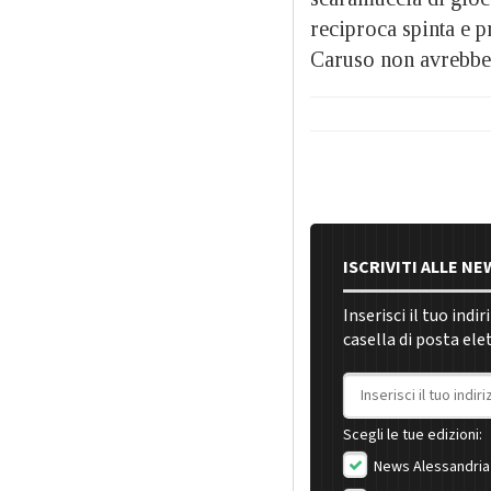
reciproca spinta e 
Caruso non avrebbe 
ISCRIVITI ALLE N
Inserisci il tuo indi
casella di posta ele
Indirizzo email
Scegli le tue edizioni:
News Alessandria