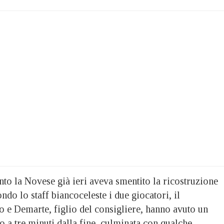
to la Novese già ieri aveva smentito la ricostruzione
ndo lo staff biancoceleste i due giocatori, il
o e Demarte, figlio del consigliere, hanno avuto un
 a tre minuti dalla fine, culminata con qualche