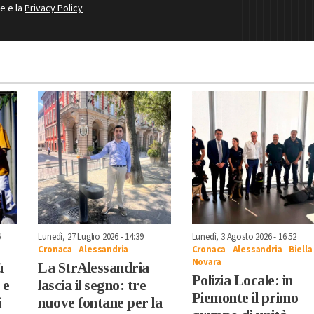
ne e la
Privacy Policy
6
Lunedì, 27 Luglio 2026 - 14:39
Lunedì, 3 Agosto 2026 - 16:52
Cronaca
-
Alessandria
Cronaca
-
Alessandria
-
Biella
Novara
ù
La StrAlessandria
Polizia Locale: in
 e
lascia il segno: tre
Piemonte il primo
i
nuove fontane per la