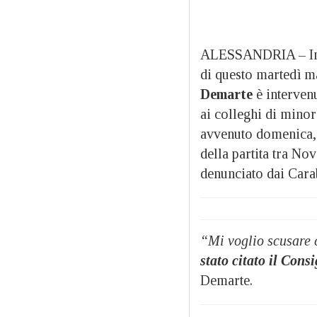
ALESSANDRIA – In o
di questo martedì ma
Demarte
è intervenu
ai colleghi di minor
avvenuto domenica,
della partita tra No
denunciato dai Cara
“Mi voglio scusare c
stato citato il Co
Demarte.