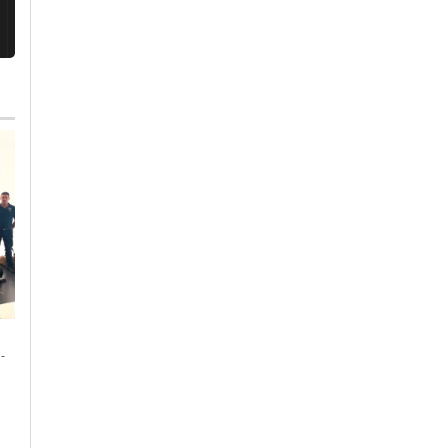
Lunedì, 27 Luglio 2026 - 20:24
Martedì, 28 Luglio 2026 - 10:27
-
Cronaca
-
Alessandria
Cronaca
-
Alessandria
Tragedia a Bosio: Fai
Animali d’affezione
Cisl chiede più
nella tomba con i
sicurezza nei campi
padroni: dal primo