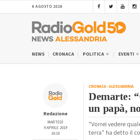
6 AGOSTO 2026
NEWS
CRONACA
POLITICA
EVENTI
CRONACA
-
ALESSANDRIA
Demarte: “
un papà, no
Redazione
MARTEDÌ
"Vorrei vedere quale
9 APRILE 2019
terra" ha detto il c
16:10