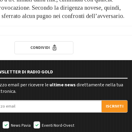
provocazione. Secondo la dirigenza novese, quindi,
sferrato alcun pugno nei confronti dell’avversario.
CONDIVIDI
EWSLETTER DI RADIO GOLD
rizzo email per ricevere le
ultime news
direttamente nella tua
ttronica.
ISCRIVITI
News Pavia
Eventi Nord-Ovest