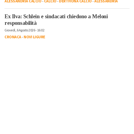
ALESSANDRIA CALCIO
-
CALCIO
-
DERTHONA CALCIO
-
ALESSANDRIA
Ex Ilva: Schlein e sindacati chiedono a Meloni
responsabilità
Giovedì, 6 Agosto 2026 - 16:02
CRONACA
-
NOVI LIGURE