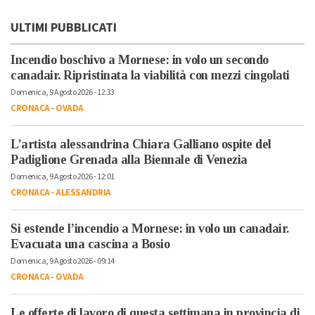
ULTIMI PUBBLICATI
Incendio boschivo a Mornese: in volo un secondo
canadair. Ripristinata la viabilità con mezzi cingolati
Domenica, 9 Agosto 2026 - 12:33
CRONACA
-
OVADA
L’artista alessandrina Chiara Galliano ospite del
Padiglione Grenada alla Biennale di Venezia
Domenica, 9 Agosto 2026 - 12:01
CRONACA
-
ALESSANDRIA
Si estende l’incendio a Mornese: in volo un canadair.
Evacuata una cascina a Bosio
Domenica, 9 Agosto 2026 - 09:14
CRONACA
-
OVADA
Le offerte di lavoro di questa settimana in provincia di