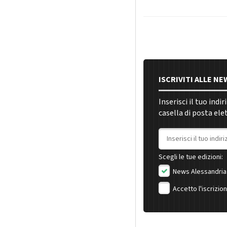
ISCRIVITI ALLE N
Inserisci il tuo indi
casella di posta ele
Indirizzo email
Scegli le tue edizioni:
News Alessandria
Accetto l'iscrizio