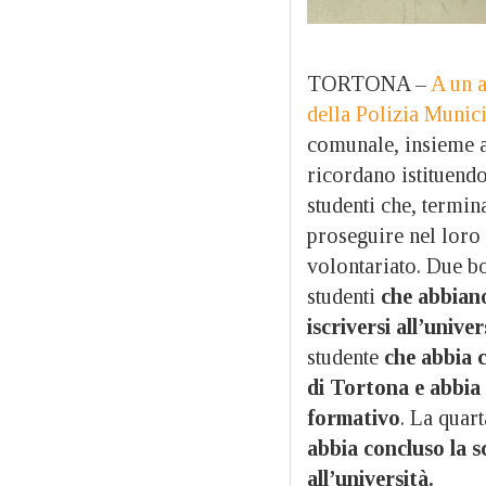
TORTONA –
A un 
della Polizia Munic
comunale, insieme a
ricordano istituen
studenti che, termi
proseguire nel loro
volontariato. Due bo
studenti
che abbiano
iscriversi all’univer
studente
che abbia 
di Tortona e abbia 
formativo
. La quar
abbia concluso la s
all’università.