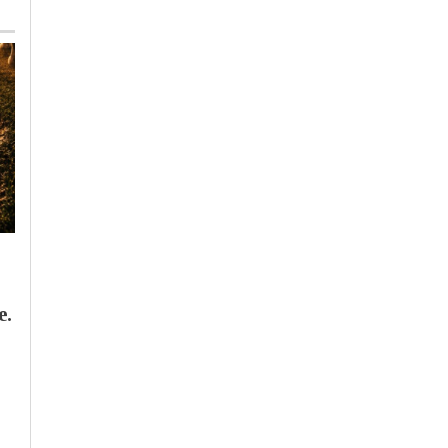
Venerdì, 7 Agosto 2026 - 13:59
Venerdì, 31 Luglio 2026 - 11:13
Cronaca
-
Tortona
Cronaca
-
Casale Monferrato
-
Novi Ligure
-
Ovada
-
Tortona
Operazione dei
e.
Atc: approvato
Carabinieri contro lo
progetto per
spaccio: smantellati
riqualificare 19
bivacchi lungo lo
ascensori
Scrivia tra Tortona e
Carbonara