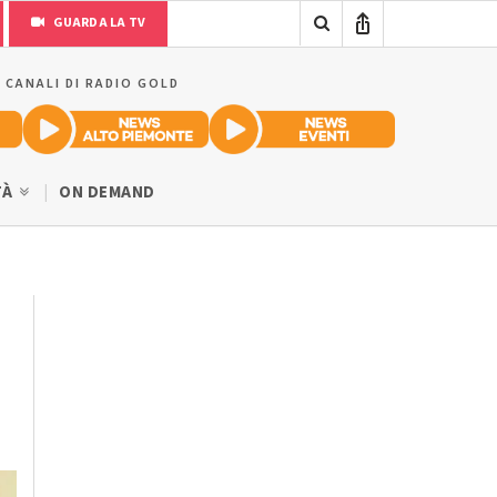
GUARDA LA TV
I CANALI DI RADIO GOLD
TÀ
ON DEMAND