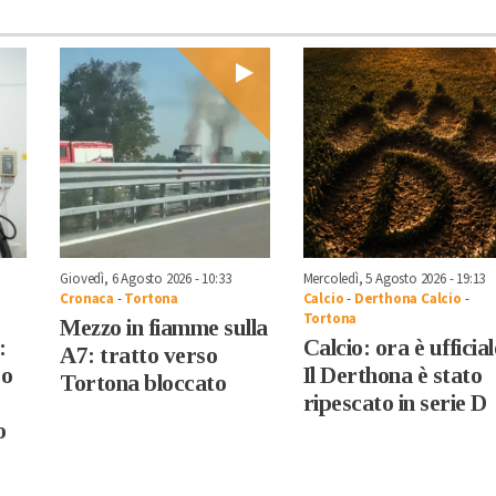
Giovedì, 6 Agosto 2026 - 10:33
Mercoledì, 5 Agosto 2026 - 19:13
Cronaca
-
Tortona
Calcio
-
Derthona Calcio
-
Tortona
Mezzo in fiamme sulla
:
Calcio: ora è ufficial
A7: tratto verso
ro
Il Derthona è stato
Tortona bloccato
ripescato in serie D
o