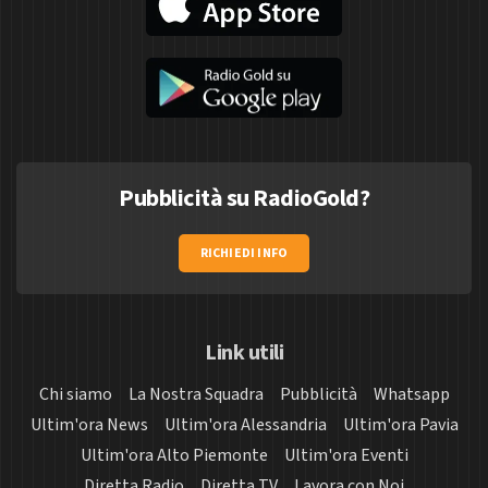
Pubblicità su RadioGold?
RICHIEDI INFO
Link utili
Chi siamo
La Nostra Squadra
Pubblicità
Whatsapp
Ultim'ora News
Ultim'ora Alessandria
Ultim'ora Pavia
Ultim'ora Alto Piemonte
Ultim'ora Eventi
Diretta Radio
Diretta TV
Lavora con Noi