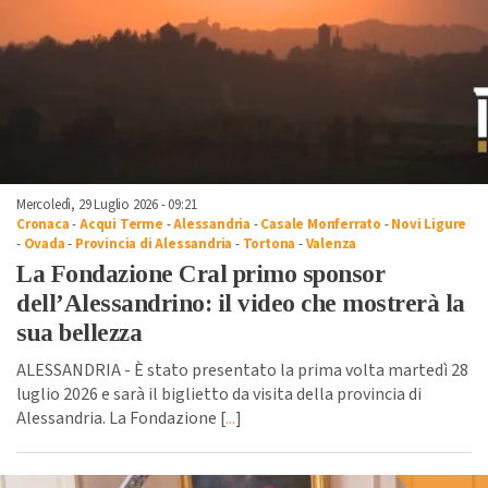
Mercoledì, 29 Luglio 2026 - 09:21
Cronaca
-
Acqui Terme
-
Alessandria
-
Casale Monferrato
-
Novi Ligure
-
Ovada
-
Provincia di Alessandria
-
Tortona
-
Valenza
La Fondazione Cral primo sponsor
dell’Alessandrino: il video che mostrerà la
sua bellezza
ALESSANDRIA - È stato presentato la prima volta martedì 28
luglio 2026 e sarà il biglietto da visita della provincia di
Alessandria. La Fondazione [
...
]