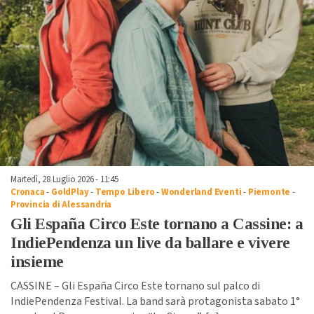
Martedì, 28 Luglio 2026 - 11:45
Cronaca
-
GoldPlay
-
Tempo Libero
-
Wonderland Eventi
-
Piemonte
-
Provincia di Alessandria
Gli España Circo Este tornano a Cassine: a
IndiePendenza un live da ballare e vivere
insieme
CASSINE – Gli España Circo Este tornano sul palco di
IndiePendenza Festival. La band sarà protagonista sabato 1°