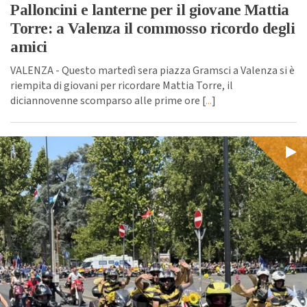
Palloncini e lanterne per il giovane Mattia
Torre: a Valenza il commosso ricordo degli
amici
VALENZA - Questo martedì sera piazza Gramsci a Valenza si è
riempita di giovani per ricordare Mattia Torre, il
diciannovenne scomparso alle prime ore [
...
]