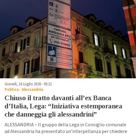
Giovedì, 16 Luglio 2026 - 05:22
Politica
-
Alessandria
Chiuso il tratto davanti all’ex Banca
d’Italia, Lega: “Iniziativa estemporanea
che danneggia gli alessandrini”
ALESSANDRIA – Il gruppo della Lega in Consiglio comunale
ad Alessandria ha presentato un’interpellanza per chiedere