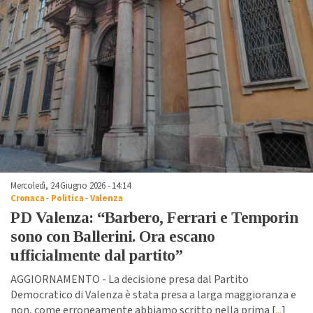
Mercoledì, 24 Giugno 2026 - 14:14
Cronaca
-
Politica
-
Valenza
PD Valenza: “Barbero, Ferrari e Temporin
sono con Ballerini. Ora escano
ufficialmente dal partito”
AGGIORNAMENTO - La decisione presa dal Partito
Democratico di Valenza è stata presa a larga maggioranza e
non, come erroneamente abbiamo scritto nella prima [
...
]