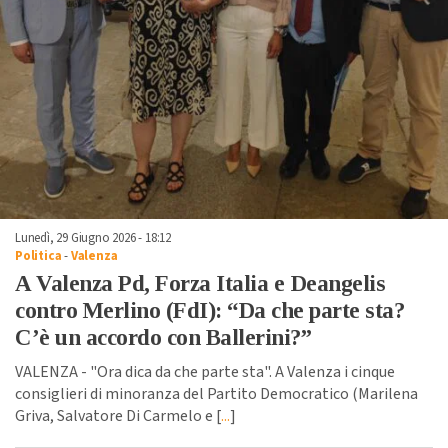
Lunedì, 29 Giugno 2026 - 18:12
Politica
-
Valenza
A Valenza Pd, Forza Italia e Deangelis
contro Merlino (FdI): “Da che parte sta?
C’è un accordo con Ballerini?”
VALENZA - "Ora dica da che parte sta". A Valenza i cinque
consiglieri di minoranza del Partito Democratico (Marilena
Griva, Salvatore Di Carmelo e [
...
]