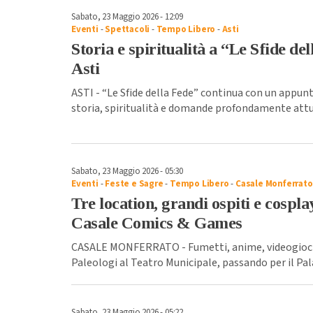
Sabato, 23 Maggio 2026 - 12:09
Eventi
-
Spettacoli
-
Tempo Libero
-
Asti
Storia e spiritualità a “Le Sfide de
Asti
ASTI - “Le Sfide della Fede” continua con un appun
storia, spiritualità e domande profondamente attua
Sabato, 23 Maggio 2026 - 05:30
Eventi
-
Feste e Sagre
-
Tempo Libero
-
Casale Monferrato
Tre location, grandi ospiti e cospla
Casale Comics & Games
CASALE MONFERRATO - Fumetti, anime, videogiochi,
Paleologi al Teatro Municipale, passando per il Pal
Sabato, 23 Maggio 2026 - 05:22