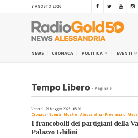
7 AGOSTO 2026
NEWS
CRONACA
POLITICA
EVENTI
Tempo Libero
- Pagina 6
Venerdì, 29 Maggio 2026 - 05:30
Cronaca
-
Eventi
-
Mostre
-
Alessandria
-
Provincia di Ales
I francobolli dei partigiani della 
Palazzo Ghilini