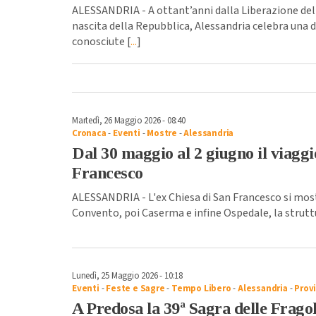
ALESSANDRIA - A ottant’anni dalla Liberazione dell’
nascita della Repubblica, Alessandria celebra una 
conosciute [
...
]
Martedì, 26 Maggio 2026 - 08:40
Cronaca
-
Eventi
-
Mostre
-
Alessandria
Dal 30 maggio al 2 giugno il viaggi
Francesco
ALESSANDRIA - L'ex Chiesa di San Francesco si most
Convento, poi Caserma e infine Ospedale, la struttu
Lunedì, 25 Maggio 2026 - 10:18
Eventi
-
Feste e Sagre
-
Tempo Libero
-
Alessandria
-
Provi
A Predosa la 39ª Sagra delle Fragole