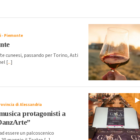
i
-
Piemonte
nte
te cuneesi, passando per Torino, Asti
el [
...
]
rovincia di Alessandria
e musica protagonisti a
DanzArte”
d essere un palcoscenico
o 30 maggio il Teatro [
...
]