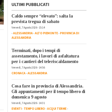
ULTIMI PUBBLICATI
Caldo sempre “elevato”: salta la
prevista tregua di sabato
Venerdì, 7 Agosto 2026 - 15:14
-
ALESSANDRIA
-
ALTO PIEMONTE
-
PROVINCIA DI
ALESSANDRIA
Terminati, dopo i tempi di
assestamento, i lavori di asfaltatura
per i cantieri del teleriscaldamento
Venerdì, 7 Agosto 2026 - 14:56
CRONACA
-
ALESSANDRIA
Cosa fare in provincia di Alessandria.
Gli appuntamenti per il tempo libero di
domenica 9 agosto
Venerdì, 7 Agosto 2026 - 14:31
EVENTI
-
TEMPO LIBERO
-
ACQUI TERME
-