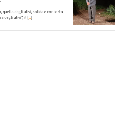
”
lla degli ulivi, solida e contorta
degli ulivi", il [
...
]