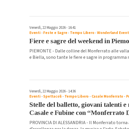
Venerdì, 22 Maggio 2026 - 16:41
Eventi
-
Feste e Sagre
-
Tempo Libero
-
Wonderland Event
Fiere e sagre del weekend in Piemo
PIEMONTE - Dalle colline del Monferrato alle valla
e Biella, sono tante le fiere e sagre in programma n
Venerdì, 22 Maggio 2026 - 14:36
Eventi
-
Spettacoli
-
Tempo Libero
-
Casale Monferrato
-
P
Stelle del balletto, giovani talenti 
Casale e Fubine con “Monferrato 
PROVINCIA DI ALESSANDRIA - Il Monferrato torna a
d’eccellenza per la danza, la musica e l’arte. Sabat