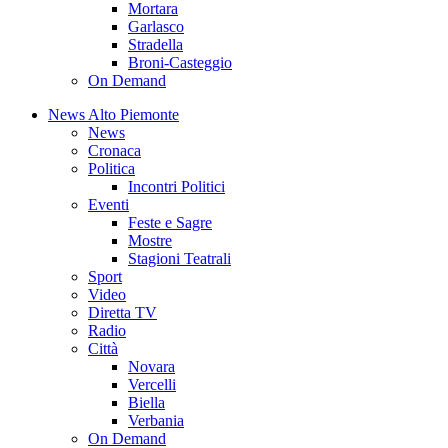
Mortara
Garlasco
Stradella
Broni-Casteggio
On Demand
News Alto Piemonte
News
Cronaca
Politica
Incontri Politici
Eventi
Feste e Sagre
Mostre
Stagioni Teatrali
Sport
Video
Diretta TV
Radio
Città
Novara
Vercelli
Biella
Verbania
On Demand