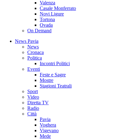
Valenza
Casale Monferrato
Novi Ligure
Tortona
Ovada
On Demand
News Pavia
News
Cronaca
Politica
Incontri Politici
Eventi
Feste e Sagre
Mostre
Stagioni Teatrali
Sport
Video
Diretta TV
Radio
Città
Pavia
Voghera
Vigevano
Mede