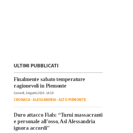
ULTIMI PUBBLICATI
Finalmente sabato temperature
ragionevoli in Piemonte
Giovedì, 6 Agosto 2026 - 14:18
CRONACA
-
ALESSANDRIA
-
ALTO PIEMONTE
Duro attacco Fials: “Turni massacranti
e personale all’osso, Asl Alessandria
ignora accordi”