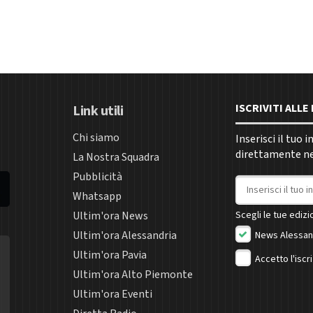
ISCRIVITI ALL
Link utili
Chi siamo
Inserisci il tuo 
direttamente nel
La Nostra Squadra
Pubblicità
Indirizzo email
Whatsapp
Ultim'ora News
Scegli le tue edizio
Ultim'ora Alessandria
News Alessan
Ultim'ora Pavia
Accetto l'iscr
Ultim'ora Alto Piemonte
Ultim'ora Eventi