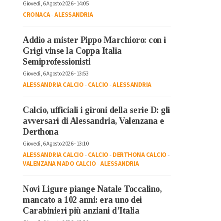
Giovedì, 6 Agosto 2026 - 14:05
CRONACA
-
ALESSANDRIA
Addio a mister Pippo Marchioro: con i
Grigi vinse la Coppa Italia
Semiprofessionisti
Giovedì, 6 Agosto 2026 - 13:53
ALESSANDRIA CALCIO
-
CALCIO
-
ALESSANDRIA
Calcio, ufficiali i gironi della serie D: gli
avversari di Alessandria, Valenzana e
Derthona
Giovedì, 6 Agosto 2026 - 13:10
ALESSANDRIA CALCIO
-
CALCIO
-
DERTHONA CALCIO
-
VALENZANA MADO CALCIO
-
ALESSANDRIA
Novi Ligure piange Natale Toccalino,
mancato a 102 anni: era uno dei
Carabinieri più anziani d’Italia