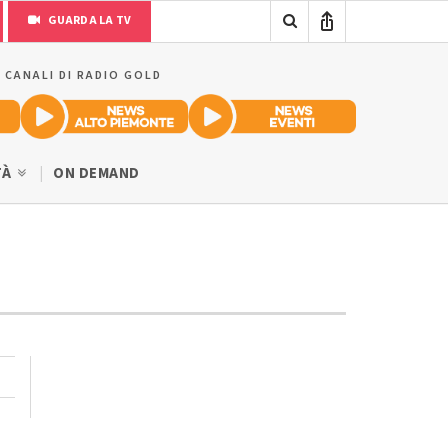
GUARDA LA TV
I CANALI DI RADIO GOLD
TÀ
ON DEMAND