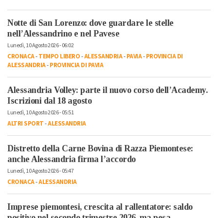
Notte di San Lorenzo: dove guardare le stelle
nell’Alessandrino e nel Pavese
Lunedì, 10 Agosto 2026 - 06:02
CRONACA
-
TEMPO LIBERO
-
ALESSANDRIA
-
PAVIA
-
PROVINCIA DI
ALESSANDRIA
-
PROVINCIA DI PAVIA
Alessandria Volley: parte il nuovo corso dell’Academy.
Iscrizioni dal 18 agosto
Lunedì, 10 Agosto 2026 - 05:51
ALTRI SPORT
-
ALESSANDRIA
Distretto della Carne Bovina di Razza Piemontese:
anche Alessandria firma l’accordo
Lunedì, 10 Agosto 2026 - 05:47
CRONACA
-
ALESSANDRIA
Imprese piemontesi, crescita al rallentatore: saldo
positivo nel secondo trimestre 2026, ma pesa