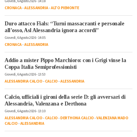
Giovedì, 6 Agosto 2026 - 14:18
CRONACA
-
ALESSANDRIA
-
ALTO PIEMONTE
Duro attacco Fials: “Turni massacranti e personale
all’osso, Asl Alessandria ignora accordi”
Giovedì, 6 Agosto 2026 - 14:05
CRONACA
-
ALESSANDRIA
Addio a mister Pippo Marchioro: con i Grigi vinse la
Coppa Italia Semiprofessionisti
Giovedì, 6 Agosto 2026 - 13:53
ALESSANDRIA CALCIO
-
CALCIO
-
ALESSANDRIA
Calcio, ufficiali i gironi della serie D: gli avversari di
Alessandria, Valenzana e Derthona
Giovedì, 6 Agosto 2026 - 13:10
ALESSANDRIA CALCIO
-
CALCIO
-
DERTHONA CALCIO
-
VALENZANA MADO
CALCIO
-
ALESSANDRIA