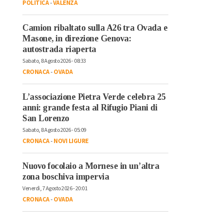
POLITICA
-
VALENZA
Camion ribaltato sulla A26 tra Ovada e
Masone, in direzione Genova:
autostrada riaperta
Sabato, 8 Agosto 2026 - 08:33
CRONACA
-
OVADA
L’associazione Pietra Verde celebra 25
anni: grande festa al Rifugio Piani di
San Lorenzo
Sabato, 8 Agosto 2026 - 05:09
CRONACA
-
NOVI LIGURE
Nuovo focolaio a Mornese in un’altra
zona boschiva impervia
Venerdì, 7 Agosto 2026 - 20:01
CRONACA
-
OVADA