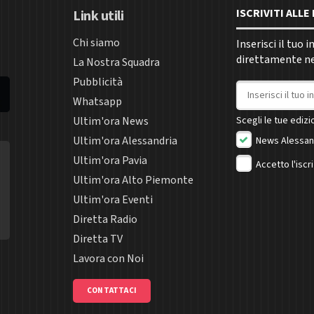
ISCRIVITI ALL
Link utili
Chi siamo
Inserisci il tuo 
direttamente nel
La Nostra Squadra
Pubblicità
Indirizzo email
Whatsapp
Ultim'ora News
Scegli le tue edizio
Ultim'ora Alessandria
News Alessan
Ultim'ora Pavia
Accetto l'iscr
Ultim'ora Alto Piemonte
Ultim'ora Eventi
Diretta Radio
Diretta TV
Lavora con Noi
CONTATTACI