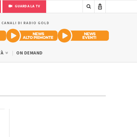
GUARDA LA TV
I CANALI DI RADIO GOLD
TÀ
ON DEMAND