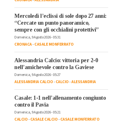
Mercoledì l’eclissi di sole dopo 27 anni:
“Cercate un punto panoramico,
sempre con gli occhialini protettivi”
Domenica, 9 Agosto 2026 - 05:31
CRONACA
-
CASALE MONFERRATO
Alessandria Calcio: vittoria per 2-0
nell’amichevole contro la Gaviese
Domenica, 9 Agosto 2026 - 05:27
ALESSANDRIA CALCIO
-
CALCIO
-
ALESSANDRIA
Casale: 1-1 nell’allenamento congiunto
contro il Pavia
Domenica, 9 Agosto 2026 - 05:21
CALCIO
-
CASALE CALCIO
-
CASALE MONFERRATO