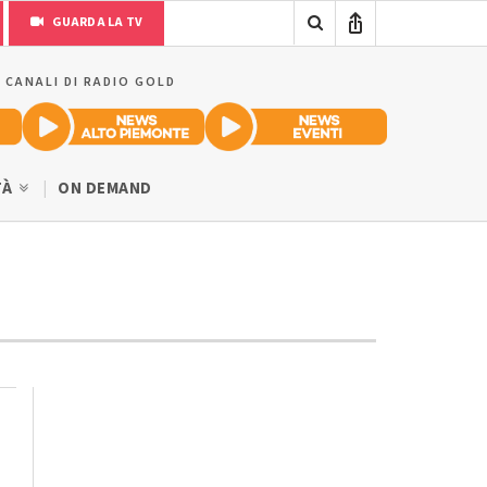
GUARDA LA TV
I CANALI DI RADIO GOLD
TÀ
ON DEMAND