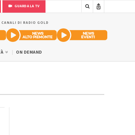
GUARDA LA TV
I CANALI DI RADIO GOLD
TÀ
ON DEMAND