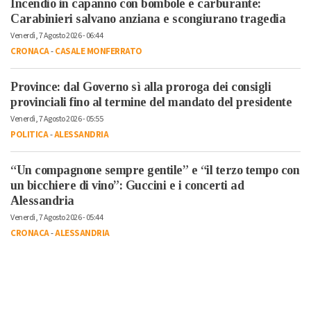
Incendio in capanno con bombole e carburante:
Carabinieri salvano anziana e scongiurano tragedia
Venerdì, 7 Agosto 2026 - 06:44
CRONACA
-
CASALE MONFERRATO
Province: dal Governo sì alla proroga dei consigli
provinciali fino al termine del mandato del presidente
Venerdì, 7 Agosto 2026 - 05:55
POLITICA
-
ALESSANDRIA
“Un compagnone sempre gentile” e “il terzo tempo con
un bicchiere di vino”: Guccini e i concerti ad
Alessandria
Venerdì, 7 Agosto 2026 - 05:44
CRONACA
-
ALESSANDRIA