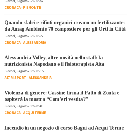
Giovedì, 6 Agosto 2026 - 05:57
CRONACA
-
PIEMONTE
Quando sfalci e rifiuti organici creano un fertilizzante:
da Amag Ambiente 70 compostiere per gli Orti in Città
Giovedì, 6 Agosto 2026 - 05:27
CRONACA
-
ALESSANDRIA
Alessandria Volley, altre novità nello staff: la
nutrizionista Napodano e il fisioterapista Aita
Giovedì, 6 Agosto 2026 - 05:15
ALTRI SPORT
-
ALESSANDRIA
Violenza di genere: Cassine firma il Patto di Zonta e
ospiterà la mostra “Com’eri vestita?”
Giovedì, 6 Agosto 2026 - 05:03
CRONACA
-
ACQUI TERME
Incendio in un negozio di corso Bagni ad Acqui Terme