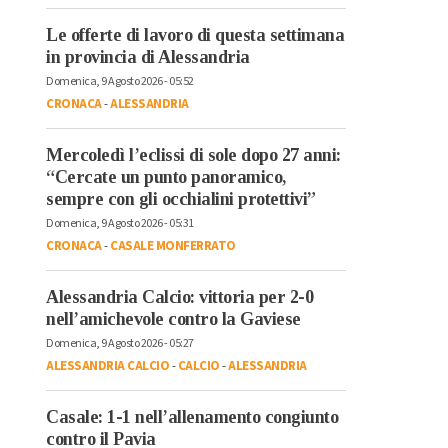
Le offerte di lavoro di questa settimana
in provincia di Alessandria
Domenica, 9 Agosto 2026 - 05:52
CRONACA
-
ALESSANDRIA
Mercoledì l’eclissi di sole dopo 27 anni:
“Cercate un punto panoramico,
sempre con gli occhialini protettivi”
Domenica, 9 Agosto 2026 - 05:31
CRONACA
-
CASALE MONFERRATO
Alessandria Calcio: vittoria per 2-0
nell’amichevole contro la Gaviese
Domenica, 9 Agosto 2026 - 05:27
ALESSANDRIA CALCIO
-
CALCIO
-
ALESSANDRIA
Casale: 1-1 nell’allenamento congiunto
contro il Pavia