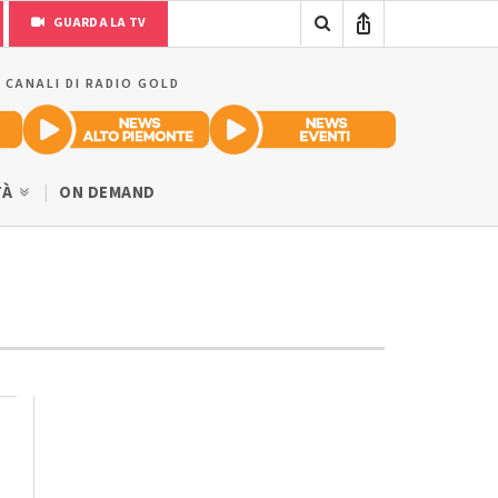
GUARDA LA TV
I CANALI DI RADIO GOLD
TÀ
ON DEMAND