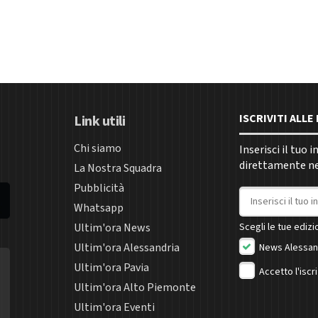
ISCRIVITI ALL
Link utili
Chi siamo
Inserisci il tuo 
direttamente nel
La Nostra Squadra
Pubblicità
Indirizzo email
Whatsapp
Ultim'ora News
Scegli le tue edizio
Ultim'ora Alessandria
News Alessan
Ultim'ora Pavia
Accetto l'iscr
Ultim'ora Alto Piemonte
Ultim'ora Eventi