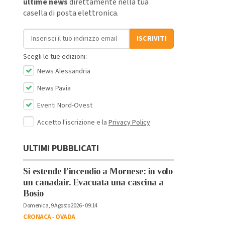
ultime news
direttamente nella tua
casella di posta elettronica.
Indirizzo email
ISCRIVITI
Scegli le tue edizioni:
News Alessandria
News Pavia
Eventi Nord-Ovest
Accetto l'iscrizione e la
Privacy Policy
ULTIMI PUBBLICATI
Si estende l’incendio a Mornese: in volo
un canadair. Evacuata una cascina a
Bosio
Domenica, 9 Agosto 2026 - 09:14
CRONACA
-
OVADA