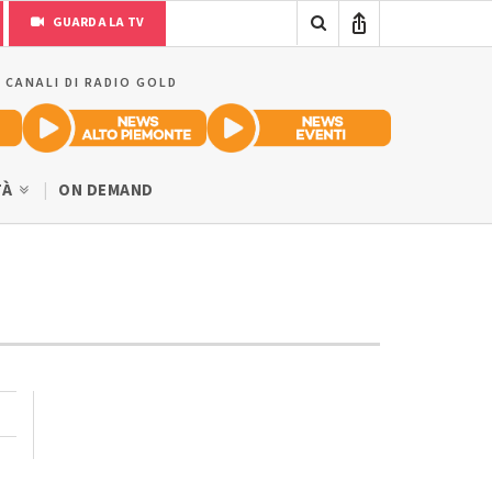
GUARDA LA TV
I CANALI DI RADIO GOLD
TÀ
ON DEMAND