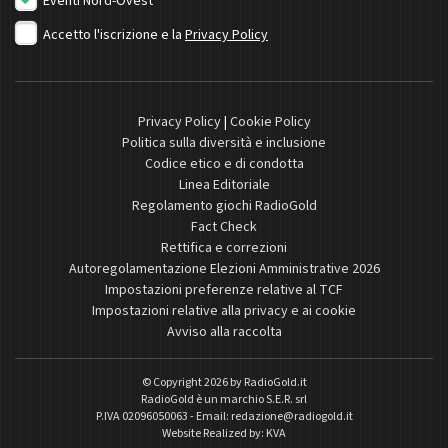
Eventi Nord-Ovest
Accetto l'iscrizione e la
Privacy Policy
Privacy Policy
|
Cookie Policy
Politica sulla diversità e inclusione
Codice etico e di condotta
Linea Editoriale
Regolamento giochi RadioGold
Fact Check
Rettifica e correzioni
Autoregolamentazione Elezioni Amministrative 2026
Impostazioni preferenze relative al TCF
Impostazioni relative alla privacy e ai cookie
Avviso alla raccolta
© Copyright 2026 by
RadioGold.it
RadioGold è un marchio S.E.R. srl
P.IVA 02096050063 - Email:
redazione@radiogold.it
Website Realized by:
KVA