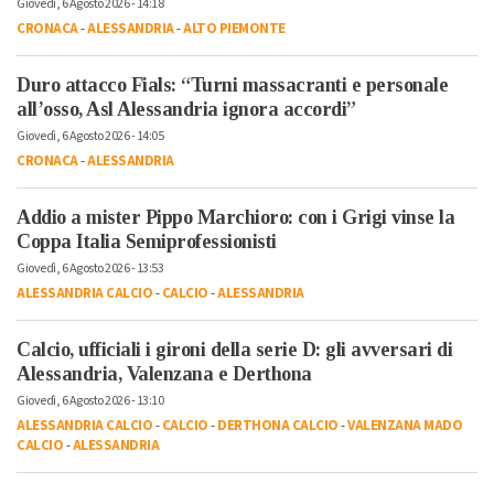
Giovedì, 6 Agosto 2026 - 14:18
CRONACA
-
ALESSANDRIA
-
ALTO PIEMONTE
Duro attacco Fials: “Turni massacranti e personale
all’osso, Asl Alessandria ignora accordi”
Giovedì, 6 Agosto 2026 - 14:05
CRONACA
-
ALESSANDRIA
Addio a mister Pippo Marchioro: con i Grigi vinse la
Coppa Italia Semiprofessionisti
Giovedì, 6 Agosto 2026 - 13:53
ALESSANDRIA CALCIO
-
CALCIO
-
ALESSANDRIA
Calcio, ufficiali i gironi della serie D: gli avversari di
Alessandria, Valenzana e Derthona
Giovedì, 6 Agosto 2026 - 13:10
ALESSANDRIA CALCIO
-
CALCIO
-
DERTHONA CALCIO
-
VALENZANA MADO
CALCIO
-
ALESSANDRIA