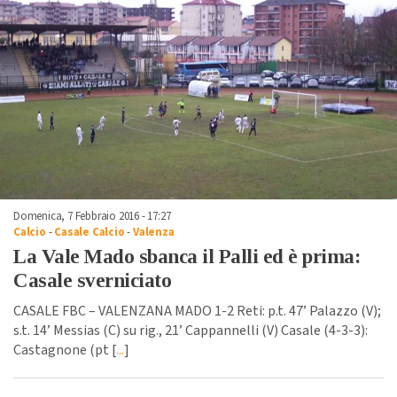
Domenica, 7 Febbraio 2016 - 17:27
Calcio
-
Casale Calcio
-
Valenza
La Vale Mado sbanca il Palli ed è prima:
Casale sverniciato
CASALE FBC – VALENZANA MADO 1-2 Reti: p.t. 47’ Palazzo (V);
s.t. 14’ Messias (C) su rig., 21’ Cappannelli (V) Casale (4-3-3):
Castagnone (pt [
...
]