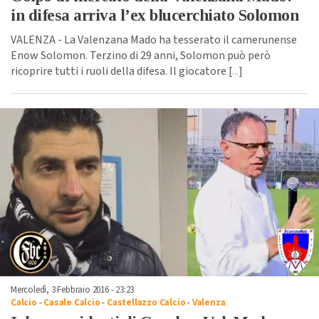
in difesa arriva l’ex blucerchiato Solomon
VALENZA - La Valenzana Mado ha tesserato il camerunense
Enow Solomon. Terzino di 29 anni, Solomon può però
ricoprire tutti i ruoli della difesa. Il giocatore [
...
]
Mercoledì, 3 Febbraio 2016 - 23:23
Calcio
-
Casale Calcio
-
Castellazzo Calcio
-
Valenza