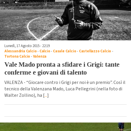
Lunedì, 17 Agosto 2015 - 22:19
Alessandria Calcio
-
Calcio
-
Casale Calcio
-
Castellazzo Calcio
-
Tortona Calcio
-
Valenza
Vale Mado pronta a sfidare i Grigi: tante
conferme e giovani di talento
VALENZA - “Giocare contro i Grigi per noi è un premio”. Così il
tecnico della Valenzana Mado, Luca Pellegrini (nella foto di
Walter Zollino), ha [
...
]