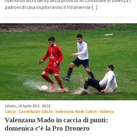
riserva un altro derby della provicia. Al Comunale di Valenza i
padroni di casa ospiteranno il Villalvernia [
...
]
Sabato, 18 Aprile 2015 - 00:18
Calcio
-
Castellazzo Calcio
-
Valenzana Mado Calcio
-
Valenza
Valenzana Mado in caccia di punti:
domenica c’è la Pro Dronero