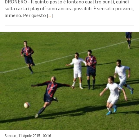
DRONERO - Il quinto posto è lontano quattro punti, quindi
sulla carta i play off sono ancora possibili. È sensato provarci,
almeno. Per questo [
...
]
Sabato, 11 Aprile 2015 - 00:16