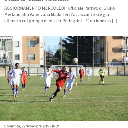
AGGIORNAMENTO MERCOLEDI': ufficiale l'arrivo di Giulio
Merlano alla Valenzana Mado. Ieri l'attaccante si è già
allenato col gruppo di mister Pellegrini. "E' un innesto [
...
]
Domenica, 22 Novembre 2015 - 16:29