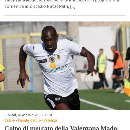
Valenzana Mado, la sfida per il primo posto in programma
domenica allo stadio Natal Palli, [
...
]
Giovedì, 4 Febbraio 2016 - 23:18
Calcio
-
Casale Calcio
-
Valenza
Colpo di mercato della Valenzana Mado: