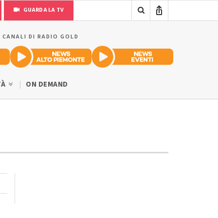
GUARDA LA TV
I CANALI DI RADIO GOLD
TÀ
ON DEMAND