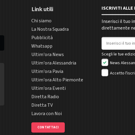
ISCRIVITI ALL
Link utili
Chi siamo
Inserisci il tuo 
direttamente nel
La Nostra Squadra
Pubblicità
Indirizzo email
Whatsapp
Ultim'ora News
Scegli le tue edizio
Ultim'ora Alessandria
News Alessan
Ultim'ora Pavia
Accetto l'iscr
Ultim'ora Alto Piemonte
Ultim'ora Eventi
Diretta Radio
Diretta TV
Lavora con Noi
CONTATTACI